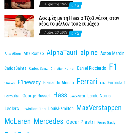
August 24, 2022
0
Δοκιμές με τη Haas o Τζοβινάτσι, στον
αέρα το μέλλον του Σουμάχερ
August 23, 2022
0
AlphaTauri
alpine
Aston Mardin
Alfa Romeo
Alex Albon
F1
Daniel Ricciardo
CarlosSaints
Carlos Sainz
Christian Horner
Ferrari
F1newscy
Fernando Alonso
Formula 1
f1news
FIA
Hass
George Russell
Lando Norris
Formula1
Lance Stroll
MaxVerstappen
Leclerc
LouisHamilton
LewisHamilton
McLaren
Mercedes
Oscar Piastri
Pierre Gasly