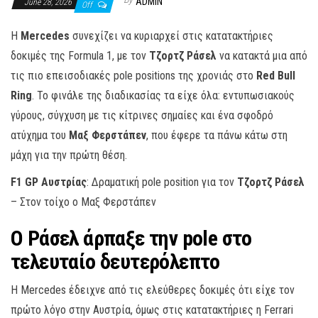
ADMIN
June 28, 2026
Off
Η
Mercedes
συνεχίζει να κυριαρχεί στις κατατακτήριες
δοκιμές της Formula 1, με τον
Τζορτζ Ράσελ
να κατακτά μια από
τις πιο επεισοδιακές pole positions της χρονιάς στο
Red Bull
Ring
. Το φινάλε της διαδικασίας τα είχε όλα: εντυπωσιακούς
γύρους, σύγχυση με τις κίτρινες σημαίες και ένα σφοδρό
ατύχημα του
Μαξ Φερστάπεν
, που έφερε τα πάνω κάτω στη
μάχη για την πρώτη θέση.
F1 GP Αυστρίας
: Δραματική pole position για τον
Τζορτζ Ράσελ
– Στον τοίχο ο Μαξ Φερστάπεν
Ο Ράσελ άρπαξε την pole στο
τελευταίο δευτερόλεπτο
Η Mercedes έδειχνε από τις ελεύθερες δοκιμές ότι είχε τον
πρώτο λόγο στην Αυστρία, όμως στις κατατακτήριες η Ferrari