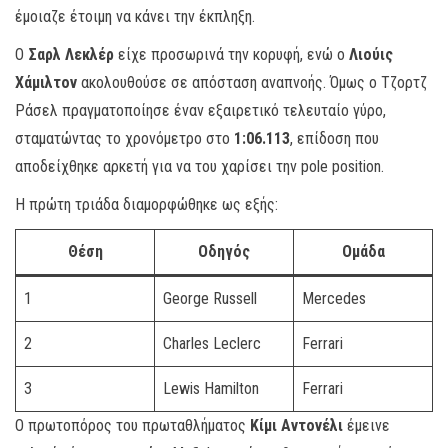
έμοιαζε έτοιμη να κάνει την έκπληξη.
Ο
Σαρλ Λεκλέρ
είχε προσωρινά την κορυφή, ενώ ο
Λιούις
Χάμιλτον
ακολουθούσε σε απόσταση αναπνοής. Όμως ο Τζορτζ
Ράσελ πραγματοποίησε έναν εξαιρετικό τελευταίο γύρο,
σταματώντας το χρονόμετρο στο
1:06.113
, επίδοση που
αποδείχθηκε αρκετή για να του χαρίσει την pole position.
Η πρώτη τριάδα διαμορφώθηκε ως εξής:
Θέση
Οδηγός
Ομάδα
1
George Russell
Mercedes
2
Charles Leclerc
Ferrari
3
Lewis Hamilton
Ferrari
Ο πρωτοπόρος του πρωταθλήματος
Κίμι Αντονέλι
έμεινε