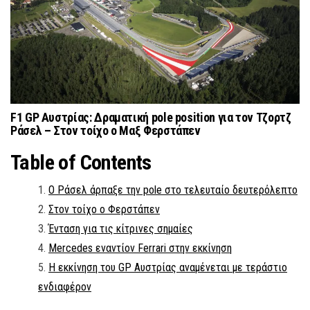
F1 GP Αυστρίας
: Δραματική pole position για τον
Τζορτζ
Ράσελ
– Στον τοίχο ο Μαξ Φερστάπεν
Table of Contents
Ο Ράσελ άρπαξε την pole στο τελευταίο δευτερόλεπτο
Στον τοίχο ο Φερστάπεν
Ένταση για τις κίτρινες σημαίες
Mercedes εναντίον Ferrari στην εκκίνηση
Η εκκίνηση του GP Αυστρίας αναμένεται με τεράστιο
ενδιαφέρον