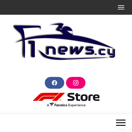
Skip
T
to
o
the
g
content
g
l
e
n
a
v
F1news.cy
Ο
παλμός
i
F
I
της
a
n
g
Formula
c
s
1 στην
e
t
a
b
a
Κύπρο
o
g
t
o
r
k
a
i
m
o