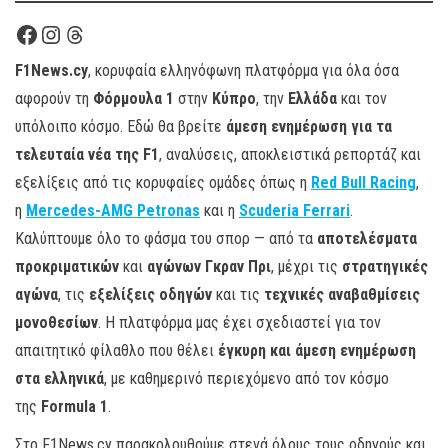
Facebook
Instagram
Threads
F1News.cy
, κορυφαία ελληνόφωνη πλατφόρμα για όλα όσα
αφορούν τη
Φόρμουλα 1
στην
Κύπρο
, την
Ελλάδα
και τον
υπόλοιπο κόσμο. Εδώ θα βρείτε
άμεση ενημέρωση για τα
τελευταία νέα της F1
, αναλύσεις, αποκλειστικά ρεπορτάζ και
εξελίξεις από τις κορυφαίες ομάδες όπως η
Red Bull Racing
,
η
Mercedes-AMG Petronas
και η
Scuderia Ferrari
.
Καλύπτουμε όλο το φάσμα του σπορ — από τα
αποτελέσματα
προκριματικών
και
αγώνων Γκραν Πρι
, μέχρι τις
στρατηγικές
αγώνα
, τις
εξελίξεις οδηγών
και τις
τεχνικές αναβαθμίσεις
μονοθεσίων
. Η πλατφόρμα μας έχει σχεδιαστεί για τον
απαιτητικό φίλαθλο που θέλει
έγκυρη και άμεση ενημέρωση
στα ελληνικά
, με καθημερινό περιεχόμενο από τον κόσμο
της
Formula 1
.
Στο F1News.cy παρακολουθούμε στενά όλους τους οδηγούς και