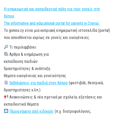
Η ενημερωτική και εκπαιδευτική πύλη για τους γονείς στη
Κύπρο
The informative and educational portal for parents in Cyprus.
Το gonios.cy είναι μια κυπριακή ενημερωτική ιστοσελίδα (portal)
που απευθύνεται κυρίως σε γονείς και οικογένειες.
Τι περιλαμβάνει
Άρθρα & ενημέρωση για:
εκπαίδευση παιδιών
δραστηριότητες & ανάπτυξη
θέματα οικογένειας και γονεϊκότητας
Εκδηλώσεις για παιδιά στην Κύπρο
(φεστιβάλ, θεατρικά,
δραστηριότητες κ.λπ.)
Ανακοινώσεις & νέα σχετικά με σχολεία, εξετάσεις και
εκπαιδευτικά θέματα
Περιεχόμενο από ειδικούς
(π.χ. διατροφολόγους,