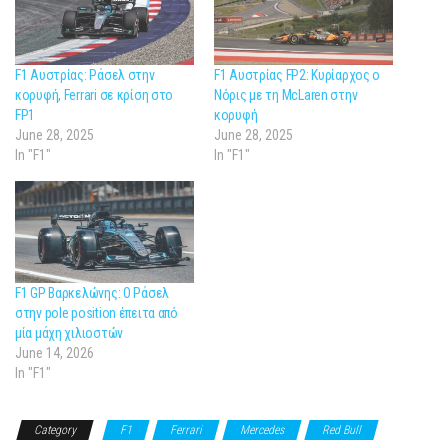
F1 Αυστρίας: Ράσελ στην
F1 Αυστρίας FP2: Κυρίαρχος ο
κορυφή, Ferrari σε κρίση στο
Νόρις με τη McLaren στην
FP1
κορυφή
June 28, 2025
June 28, 2025
In "F1"
In "F1"
F1 GP Βαρκελώνης: Ο Ράσελ
στην pole position έπειτα από
μία μάχη χιλιοστών
June 14, 2026
In "F1"
Category
F1
Ferrari
Mercedes
Red Bull