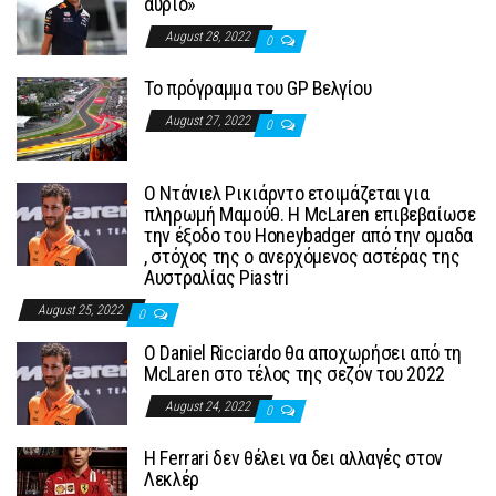
αύριο»
August 28, 2022
0
To πρόγραμμα του GP Βελγίου
August 27, 2022
0
Ο Ντάνιελ Ρικιάρντο ετοιμάζεται για
πληρωμή Μαμούθ. Η McLaren επιβεβαίωσε
την έξοδο του Honeybadger από την ομαδα
, στόχος της ο ανερχόμενος αστέρας της
Αυστραλίας Piastri
August 25, 2022
0
Ο Daniel Ricciardo θα αποχωρήσει από τη
McLaren στο τέλος της σεζόν του 2022
August 24, 2022
0
H Ferrari δεν θέλει να δει αλλαγές στον
Λεκλέρ