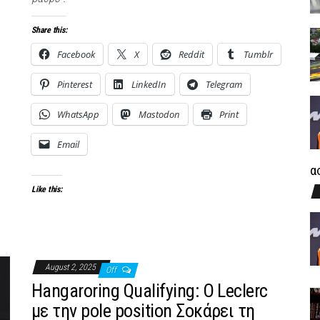
Share this:
Facebook
X
Reddit
Tumblr
Pinterest
LinkedIn
Telegram
WhatsApp
Mastodon
Print
Email
α
Like this:
August 2, 2025
Off
Hangaroring Qualifying: Ο Leclerc
με την pole position Σοκάρει τη