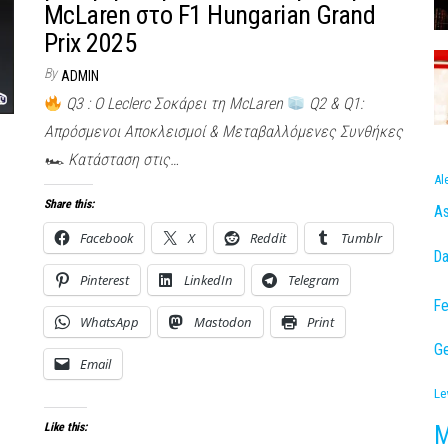
McLaren στο F1 Hungarian Grand
Prix 2025
By
ADMIN
Q3 : Ο Leclerc Σοκάρει τη McLaren
Q2 & Q1:
Απρόσμενοι Αποκλεισμοί & Μεταβαλλόμενες Συνθήκες
🏎 Κατάσταση στις…
Al
Share this:
As
Facebook
X
Reddit
Tumblr
Da
Pinterest
LinkedIn
Telegram
Fe
WhatsApp
Mastodon
Print
Ge
Email
Le
M
Like this: