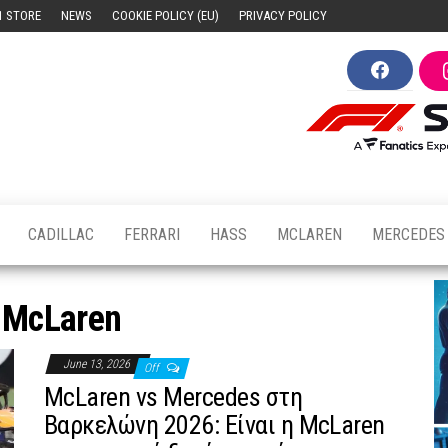
1 STORE
NEWS
COOKIE POLICY (EU)
PRIVACY POLICY
F
F1news.cy
Ο
a
παλμός
c
e
της
b
Formula
o
1 στην
o
Κύπρο
k
CADILLAC
FERRARI
HASS
MCLAREN
MERCEDES
:
McLaren
June 13, 2026
Off
McLaren vs Mercedes στη
Βαρκελώνη 2026: Είναι η McLaren