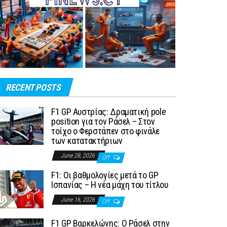
RECENT POSTS
F1 GP Αυστρίας: Δραματική pole
position για τον Ράσελ – Στον
τοίχο ο Φερστάπεν στο φινάλε
των κατατακτήριων
June 28, 2026
Off
F1: Οι βαθμολογίες μετά το GP
Ισπανίας – Η νέα μάχη του τίτλου
June 16, 2026
Off
F1 GP Βαρκελώνης: Ο Ράσελ στην