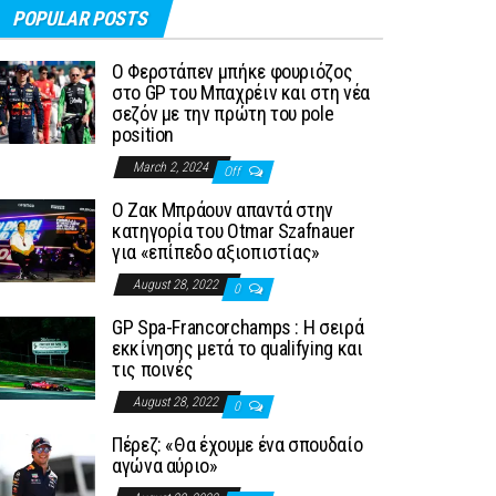
POPULAR POSTS
Ο Φερστάπεν μπήκε φουριόζος
στο GP του Μπαχρέιν και στη νέα
σεζόν με την πρώτη του pole
position
March 2, 2024
Off
Ο Ζακ Μπράουν απαντά στην
κατηγορία του Otmar Szafnauer
για «επίπεδο αξιοπιστίας»
August 28, 2022
0
GP Spa-Francorchamps : Η σειρά
εκκίνησης μετά το qualifying και
τις ποινές
August 28, 2022
0
Πέρεζ: «Θα έχουμε ένα σπουδαίο
αγώνα αύριο»