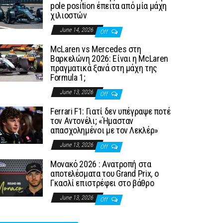
pole position έπειτα από μία μάχη
χιλιοστών
June 14, 2026
Off
McLaren vs Mercedes στη
Βαρκελώνη 2026: Είναι η McLaren
πραγματικά ξανά στη μάχη της
Formula 1;
June 13, 2026
Off
Ferrari F1: Γιατί δεν υπέγραψε ποτέ
τον Αντονέλι; «Ήμασταν
απασχολημένοι με τον Λεκλέρ»
June 13, 2026
Off
Μονακό 2026 : Ανατροπή στα
αποτελέσματα του Grand Prix, ο
Γκασλί επιστρέφει στο βάθρο
June 13, 2026
Off