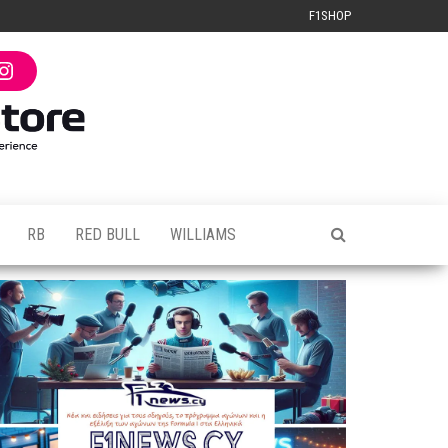
F1SHOP
I
n
s
t
a
g
r
a
m
RB
RED BULL
WILLIAMS