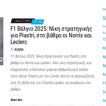
Pi
S
July 27, 2025
Off
Za
F1 Βέλγιο 2025: Νίκη στρατηγικής
Λι
για Piastri, στο βάθρο οι Norris και
Τζ
Leclerc
A
By
ADMIN
F1 Βέλγιο 2025: Νίκη στρατηγικής για Piastri, στο
Al
βάθρο οι Norris και Leclerc. Μία νίκη στρατηγικής και
Al
διαχείρισης ελαστικών χάρισε βαθμολογική ανάσα
As
στον Oscar Piastri, με τον Lando Norris να περιορίζεται
στη 2η θέση και τον Charles Leclerc να ανεβαίνει στο
F
βάθρο.
Fe
Share this:
H