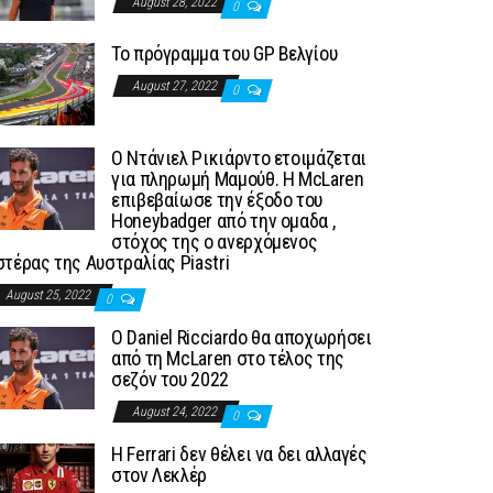
August 28, 2022
0
To πρόγραμμα του GP Βελγίου
August 27, 2022
0
Ο Ντάνιελ Ρικιάρντο ετοιμάζεται
για πληρωμή Μαμούθ. Η McLaren
επιβεβαίωσε την έξοδο του
Honeybadger από την ομαδα ,
στόχος της ο ανερχόμενος
στέρας της Αυστραλίας Piastri
August 25, 2022
0
Ο Daniel Ricciardo θα αποχωρήσει
από τη McLaren στο τέλος της
σεζόν του 2022
August 24, 2022
0
H Ferrari δεν θέλει να δει αλλαγές
στον Λεκλέρ