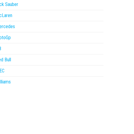
ck Sauber
cLaren
ercedes
otoGp
B
d Bull
EC
lliams