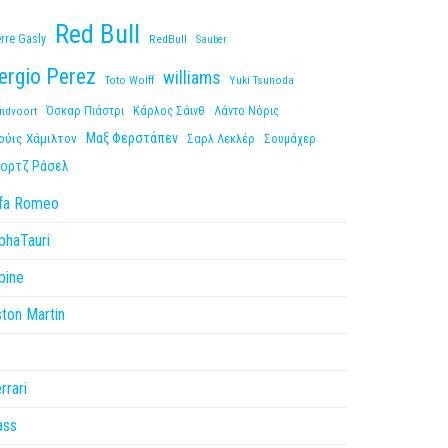
Red Bull
erre Gasly
RedBull
Sauber
ergio Perez
williams
Toto Wolff
Yuki Tsunoda
ndvoort
Όσκαρ Πιάστρι
Κάρλος Σάινθ
Λάντο Νόρις
Μαξ Φερστάπεν
ούις Χάμιλτον
Σαρλ Λεκλέρ
Σουμάχερ
ορτζ Ράσελ
lfa Romeo
phaTauri
pine
ton Martin
1
rrari
ass