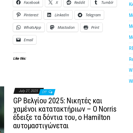
Facebook
X
Reddit
Tumblr
Ki
Pinterest
LinkedIn
Telegram
M
M
WhatsApp
Mastodon
Print
M
Email
R
Re
Like this:
W
Wi
July 27, 2025
Off
GP Βελγίου 2025: Νικητές και
χαμένοι κατατακτήριων – Ο Norris
έδειξε τα δόντια του, ο Hamilton
αυτομαστιγώνεται