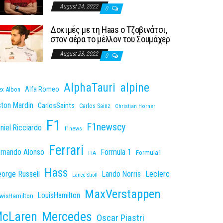
August 24, 2022
0
Δοκιμές με τη Haas o Τζοβινάτσι,
στον αέρα το μέλλον του Σουμάχερ
August 23, 2022
0
AlphaTauri
alpine
Alfa Romeo
ex Albon
ton Mardin
CarlosSaints
Carlos Sainz
Christian Horner
F1
F1newscy
niel Ricciardo
f1news
Ferrari
rnando Alonso
Formula 1
Formula1
FIA
Hass
Leclerc
orge Russell
Lando Norris
Lance Stroll
MaxVerstappen
LouisHamilton
wisHamilton
cLaren
Mercedes
Oscar Piastri