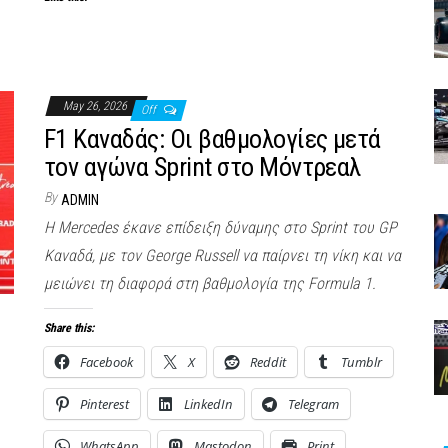
May 26, 2026
Off
F1 Καναδάς: Οι βαθμολογίες μετά
τον αγώνα Sprint στο Μόντρεαλ
By
ADMIN
Η Mercedes έκανε επίδειξη δύναμης στο Sprint του GP
Καναδά, με τον George Russell να παίρνει τη νίκη και να
μειώνει τη διαφορά στη βαθμολογία της Formula 1.
Share this:
Facebook
X
Reddit
Tumblr
Pinterest
LinkedIn
Telegram
WhatsApp
Mastodon
Print