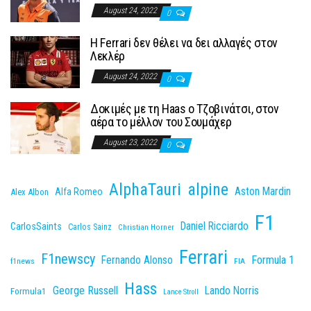
August 24, 2022
0
H Ferrari δεν θέλει να δει αλλαγές στον
Λεκλέρ
August 24, 2022
0
Δοκιμές με τη Haas o Τζοβινάτσι, στον
αέρα το μέλλον του Σουμάχερ
August 23, 2022
0
AlphaTauri
alpine
Aston Mardin
Alfa Romeo
Alex Albon
F1
Daniel Ricciardo
CarlosSaints
Carlos Sainz
Christian Horner
Ferrari
F1newscy
Fernando Alonso
Formula 1
f1news
FIA
Hass
George Russell
Lando Norris
Formula1
Lance Stroll