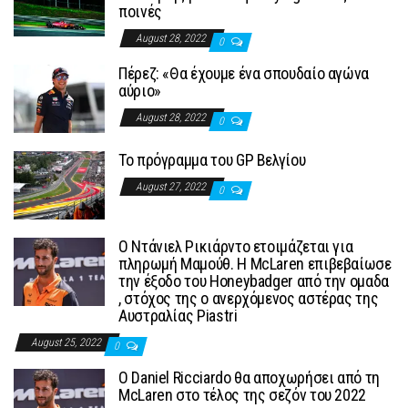
ποινές
August 28, 2022
0
Πέρεζ: «Θα έχουμε ένα σπουδαίο αγώνα
αύριο»
August 28, 2022
0
To πρόγραμμα του GP Βελγίου
August 27, 2022
0
Ο Ντάνιελ Ρικιάρντο ετοιμάζεται για
πληρωμή Μαμούθ. Η McLaren επιβεβαίωσε
την έξοδο του Honeybadger από την ομαδα
, στόχος της ο ανερχόμενος αστέρας της
Αυστραλίας Piastri
August 25, 2022
0
Ο Daniel Ricciardo θα αποχωρήσει από τη
McLaren στο τέλος της σεζόν του 2022