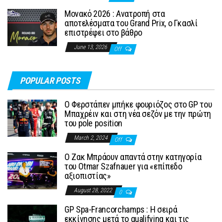
Μονακό 2026 : Ανατροπή στα
αποτελέσματα του Grand Prix, ο Γκασλί
επιστρέφει στο βάθρο
June 13, 2026
Off
POPULAR POSTS
Ο Φερστάπεν μπήκε φουριόζος στο GP του
Μπαχρέιν και στη νέα σεζόν με την πρώτη
του pole position
March 2, 2024
Off
Ο Ζακ Μπράουν απαντά στην κατηγορία
του Otmar Szafnauer για «επίπεδο
αξιοπιστίας»
August 28, 2022
0
GP Spa-Francorchamps : Η σειρά
εκκίνησης μετά το qualifying και τις