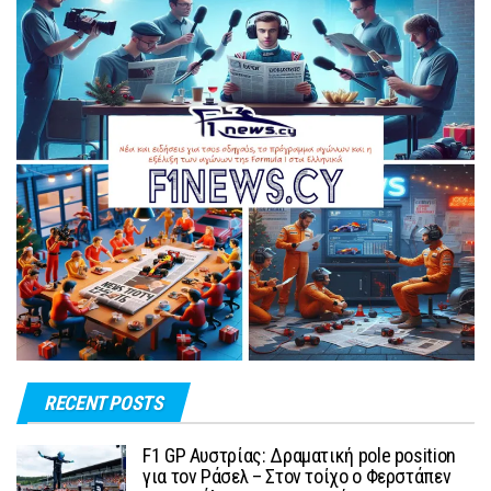
RECENT POSTS
F1 GP Αυστρίας: Δραματική pole position
για τον Ράσελ – Στον τοίχο ο Φερστάπεν