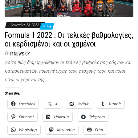
November 24, 2022
0
Formula 1 2022 : Οι τελικές βαθμολογίες,
οι κερδισμένοι και οι χαμένοι
By
F1NEWS CY
Δείτε πώς διαμορφώθηκαν οι τελικές βαθμολογίες οδηγών και
κατασκευαστών, ποιοι πέτυχαν τους στόχους τους και ποιοι
είναι οι χαμένοι της…
Share this:
Facebook
X
Reddit
Tumblr
Pinterest
LinkedIn
Telegram
WhatsApp
Mastodon
Print