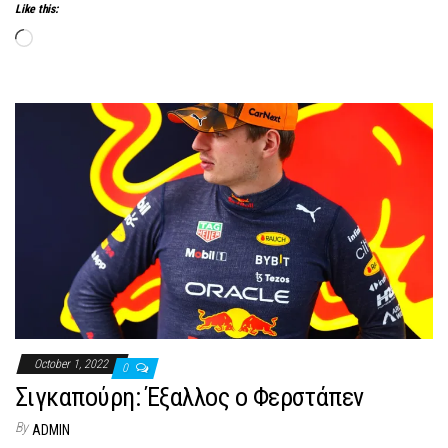
Like this:
Loading…
October 1, 2022
0
Σιγκαπούρη: Έξαλλος ο Φερστάπεν
By
ADMIN