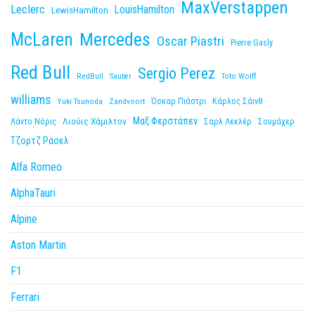
MaxVerstappen
Leclerc
LouisHamilton
LewisHamilton
McLaren
Mercedes
Oscar Piastri
Pierre Gasly
Red Bull
Sergio Perez
RedBull
Toto Wolff
Sauber
williams
Yuki Tsunoda
Zandvoort
Όσκαρ Πιάστρι
Κάρλος Σάινθ
Μαξ Φερστάπεν
Λιούις Χάμιλτον
Λάντο Νόρις
Σαρλ Λεκλέρ
Σουμάχερ
Τζορτζ Ράσελ
Alfa Romeo
AlphaTauri
Alpine
Aston Martin
F1
Ferrari