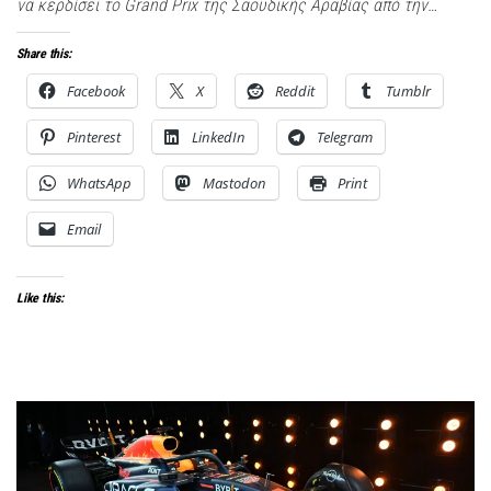
να κερδίσει το Grand Prix της Σαουδικής Αραβίας από την…
Share this:
Facebook
X
Reddit
Tumblr
Pinterest
LinkedIn
Telegram
WhatsApp
Mastodon
Print
Email
Like this: