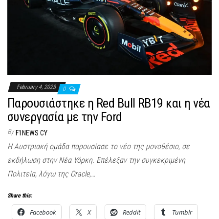
February 4, 2023
0
Παρουσιάστηκε η Red Bull RB19 και η νέα
συνεργασία με την Ford
By
F1NEWS CY
Η Αυστριακή ομάδα παρουσίασε το νέο της μονοθέσιο, σε
εκδήλωση στην Νέα Υόρκη. Επέλεξαν την συγκεκριμένη
Πολιτεία, λόγω της Oracle,…
Share this:
Facebook
X
Reddit
Tumblr