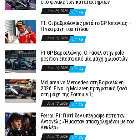
στο φινάλε των κατατακτήριων
June 28, 2026
Off
F1: Οι βαθμολογίες μετά το GP Ισπανίας –
Η νέα μάχη του τίτλου
June 16, 2026
Off
F1 GP Βαρκελώνης: Ο Ράσελ στην pole
position έπειτα από μία μάχη χιλιοστών
June 14, 2026
Off
McLaren vs Mercedes στη Βαρκελώνη
2026: Είναι η McLaren πραγματικά ξανά
στη μάχη της Formula 1;
June 13, 2026
Off
Ferrari F1: Γιατί δεν υπέγραψε ποτέ τον
Αντονέλι; «Ήμασταν απασχολημένοι με τον
Λεκλέρ»
June 13, 2026
Off