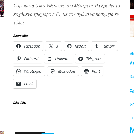
Στην πίστα Gilles Villeneuve του Μόντρεαλ θα βρεθεί το
ερχόμενο τριήμερο η F1, με τον αγώνα να προχωρά εν
τέλει…
Share this:
Facebook
X
Reddit
Tumblr
Al
Pinterest
LinkedIn
Telegram
As
WhatsApp
Mastodon
Print
Da
Email
Fe
Like this:
Ge
Le
M