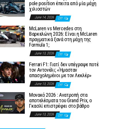
pole position έπειτα από μία μάχη
χιλιοστών
June 14, 2026
Off
McLaren vs Mercedes στη
Βαρκελώνη 2026: Είναι η McLaren
πραγματικά ξανά στη μάχη της
Formula 1;
June 13, 2026
Off
Ferrari F1: Γιατί δεν υπέγραψε ποτέ
τον Αντονέλι; «Ήμασταν
απασχολημένοι με τον Λεκλέρ»
June 13, 2026
Off
Μονακό 2026 : Ανατροπή στα
αποτελέσματα του Grand Prix, ο
Γκασλί επιστρέφει στο βάθρο
June 13, 2026
Off