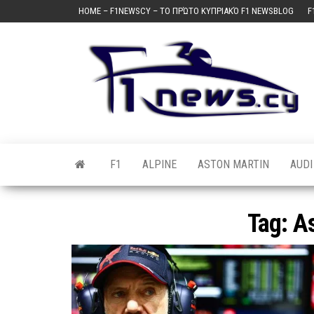
Skip
HOME – F1NEWSCY – ΤΟ ΠΡΏΤΟ ΚΥΠΡΙΑΚΌ F1 NEWSBLOG
F
to
the
content
F1
ALPINE
ASTON MARTIN
AUDI
Tag:
A