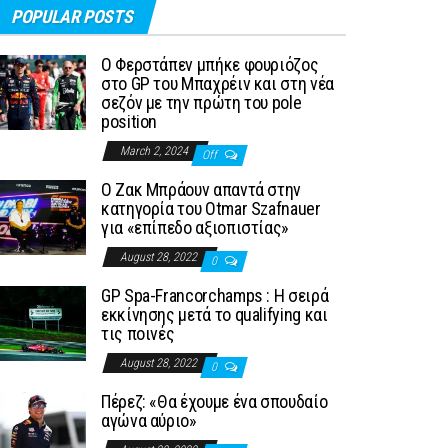
POPULAR POSTS
Ο Φερστάπεν μπήκε φουριόζος
στο GP του Μπαχρέιν και στη νέα
σεζόν με την πρώτη του pole
position
March 2, 2024
Off
Ο Ζακ Μπράουν απαντά στην
κατηγορία του Otmar Szafnauer
για «επίπεδο αξιοπιστίας»
August 28, 2022
0
GP Spa-Francorchamps : Η σειρά
εκκίνησης μετά το qualifying και
τις ποινές
August 28, 2022
0
Πέρεζ: «Θα έχουμε ένα σπουδαίο
αγώνα αύριο»