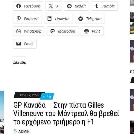
Facebook
X
Reddit
Tumblr
Pinterest
LinkedIn
Telegram
WhatsApp
Mastodon
Print
Email
Like this:
α
June 17, 2023
0
GP Καναδά – Στην πίστα Gilles
Villeneuve του Μόντρεαλ θα βρεθεί
το ερχόμενο τριήμερο η F1
By
ADMIN