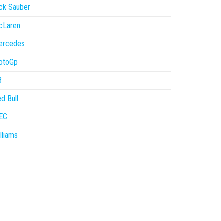
ck Sauber
cLaren
ercedes
otoGp
B
d Bull
EC
lliams