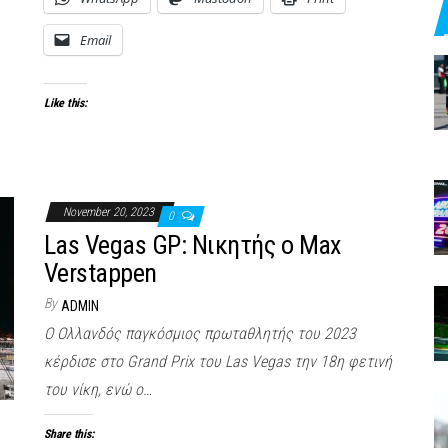
Email
Like this:
November 20, 2023
0
Las Vegas GP: Νικητής ο Max
Verstappen
By
ADMIN
O Ολλανδός παγκόσμιος πρωταθλητής του 2023
κέρδισε στο Grand Prix του Las Vegas την 18η φετινή
του νίκη, ενώ ο…
Share this: