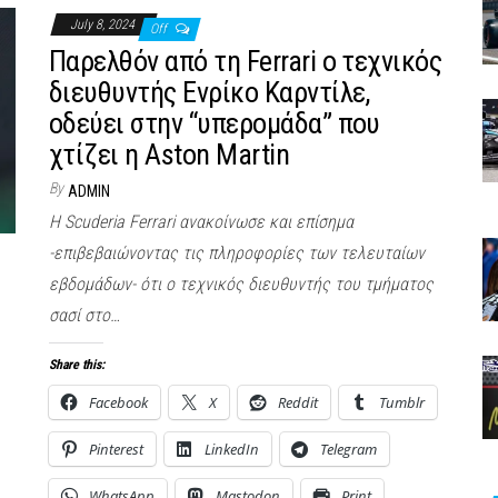
July 8, 2024
Off
Παρελθόν από τη Ferrari ο τεχνικός
διευθυντής Ενρίκο Καρντίλε,
οδεύει στην “υπερομάδα” που
χτίζει η Aston Martin
By
ADMIN
Η Scuderia Ferrari ανακοίνωσε και επίσημα
-επιβεβαιώνοντας τις πληροφορίες των τελευταίων
εβδομάδων- ότι ο τεχνικός διευθυντής του τμήματος
σασί στο…
Share this:
Facebook
X
Reddit
Tumblr
Pinterest
LinkedIn
Telegram
WhatsApp
Mastodon
Print