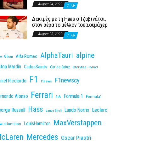
August 24, 2022
0
Δοκιμές με τη Haas o Τζοβινάτσι,
στον αέρα το μέλλον του Σουμάχερ
August 23, 2022
0
AlphaTauri
alpine
Alfa Romeo
ex Albon
ton Mardin
CarlosSaints
Carlos Sainz
Christian Horner
F1
F1newscy
niel Ricciardo
f1news
Ferrari
rnando Alonso
Formula 1
Formula1
FIA
Hass
Leclerc
orge Russell
Lando Norris
Lance Stroll
MaxVerstappen
LouisHamilton
wisHamilton
cLaren
Mercedes
Oscar Piastri