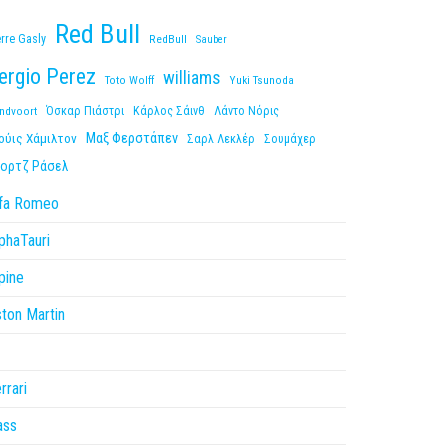
Red Bull
erre Gasly
RedBull
Sauber
ergio Perez
williams
Toto Wolff
Yuki Tsunoda
ndvoort
Όσκαρ Πιάστρι
Κάρλος Σάινθ
Λάντο Νόρις
Μαξ Φερστάπεν
ούις Χάμιλτον
Σαρλ Λεκλέρ
Σουμάχερ
ορτζ Ράσελ
lfa Romeo
phaTauri
pine
ton Martin
1
rrari
ass