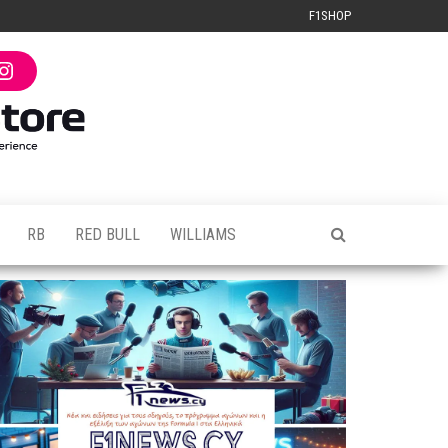
F1SHOP
I
n
s
t
a
g
r
a
m
RB
RED BULL
WILLIAMS