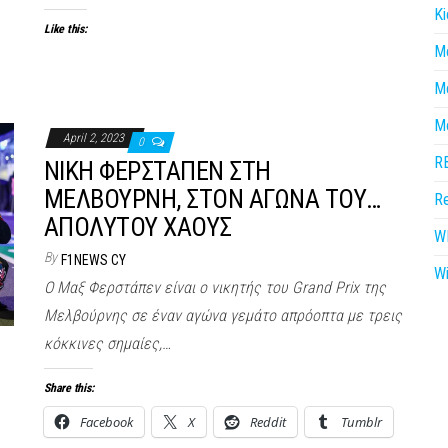
Ki
Like this:
M
M
M
April 2, 2023
0
R
ΝΙΚΗ ΦΕΡΣΤΑΠΕΝ ΣΤΗ
ΜΕΛΒΟΥΡΝΗ, ΣΤΟΝ ΑΓΩΝΑ ΤΟΥ…
Re
ΑΠΟΛΥΤΟΥ ΧΑΟΥΣ
W
By
F1NEWS CY
Wi
Ο Μαξ Φερστάπεν είναι ο νικητής του Grand Prix της
Μελβούρνης σε έναν αγώνα γεμάτο απρόοπτα με τρεις
κόκκινες σημαίες,…
Share this:
Facebook
X
Reddit
Tumblr