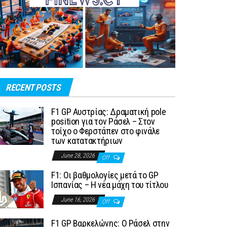
RECENT POSTS
F1 GP Αυστρίας: Δραματική pole
position για τον Ράσελ – Στον
τοίχο ο Φερστάπεν στο φινάλε
των κατατακτήριων
June 28, 2026
Off
F1: Οι βαθμολογίες μετά το GP
Ισπανίας – Η νέα μάχη του τίτλου
June 16, 2026
Off
F1 GP Βαρκελώνης: Ο Ράσελ στην