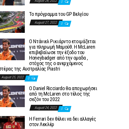
August 28, 2022
0
To πρόγραμμα του GP Βελγίου
August 27, 2022
0
Ο Ντάνιελ Ρικιάρντο ετοιμάζεται
για πληρωμή Μαμούθ. Η McLaren
επιβεβαίωσε την έξοδο του
Honeybadger από την ομαδα ,
στόχος της ο ανερχόμενος
στέρας της Αυστραλίας Piastri
August 25, 2022
0
Ο Daniel Ricciardo θα αποχωρήσει
από τη McLaren στο τέλος της
σεζόν του 2022
August 24, 2022
0
H Ferrari δεν θέλει να δει αλλαγές
στον Λεκλέρ