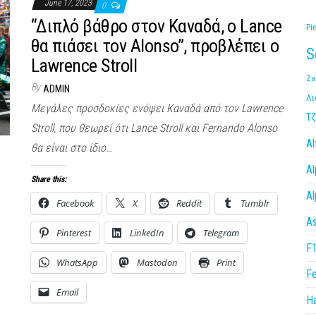
June 17, 2023
0
“Διπλό βάθρο στον Καναδά, ο Lance
Pi
θα πιάσει τον Alonso”, προβλέπει ο
S
Lawrence Stroll
Za
By
ADMIN
Λι
Μεγάλες προσδοκίες ενόψει Καναδά από τον Lawrence
Τζ
Stroll, που θεωρεί ότι Lance Stroll και Fernando Alonso
A
θα είναι στο ίδιο…
Al
Share this:
Al
Facebook
X
Reddit
Tumblr
As
Pinterest
LinkedIn
Telegram
F
WhatsApp
Mastodon
Print
Fe
Email
H