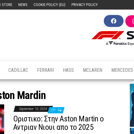
1 STORE
NEWS
COOKIE POLICY (EU)
PRIVACY POLICY
F
F1news.cy
Ο
a
παλμός
c
e
της
b
Formula
o
1 στην
o
Κύπρο
k
CADILLAC
FERRARI
HASS
MCLAREN
MERCEDES
ston Mardin
September 10, 2024
Off
Οριστικο: Στην Aston Martin ο
Αντριαν Νιουι απο το 2025