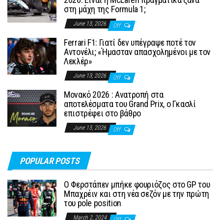
στη μάχη της Formula 1;
June 13, 2026
Off
Ferrari F1: Γιατί δεν υπέγραψε ποτέ τον
Αντονέλι; «Ήμασταν απασχολημένοι με τον
Λεκλέρ»
June 13, 2026
Off
Μονακό 2026 : Ανατροπή στα
αποτελέσματα του Grand Prix, ο Γκασλί
επιστρέφει στο βάθρο
June 13, 2026
Off
POPULAR POSTS
Ο Φερστάπεν μπήκε φουριόζος στο GP του
Μπαχρέιν και στη νέα σεζόν με την πρώτη
του pole position
March 2, 2024
Off