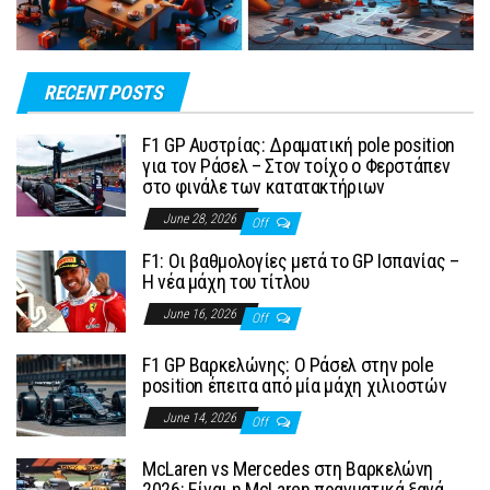
RECENT POSTS
F1 GP Αυστρίας: Δραματική pole position
για τον Ράσελ – Στον τοίχο ο Φερστάπεν
στο φινάλε των κατατακτήριων
June 28, 2026
Off
F1: Οι βαθμολογίες μετά το GP Ισπανίας –
Η νέα μάχη του τίτλου
June 16, 2026
Off
F1 GP Βαρκελώνης: Ο Ράσελ στην pole
position έπειτα από μία μάχη χιλιοστών
June 14, 2026
Off
McLaren vs Mercedes στη Βαρκελώνη
2026: Είναι η McLaren πραγματικά ξανά