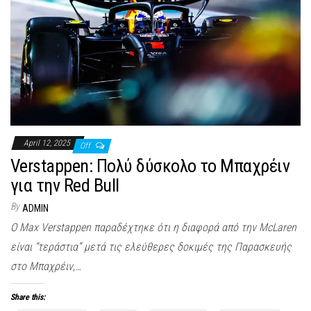
April 12, 2025
Off
Verstappen: Πολύ δύσκολο το Μπαχρέιν
για την Red Bull
By
ADMIN
Ο Max Verstappen παραδέχτηκε ότι η διαφορά από την McLaren
είναι “τεράστια” μετά τις ελεύθερες δοκιμές της Παρασκευής
στο Μπαχρέιν,…
Share this: