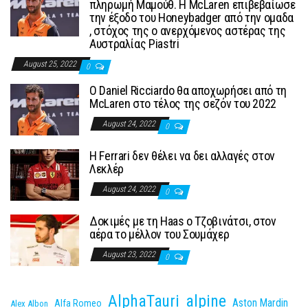
πληρωμή Μαμούθ. Η McLaren επιβεβαίωσε
την έξοδο του Honeybadger από την ομαδα
, στόχος της ο ανερχόμενος αστέρας της
Αυστραλίας Piastri
August 25, 2022
0
Ο Daniel Ricciardo θα αποχωρήσει από τη
McLaren στο τέλος της σεζόν του 2022
August 24, 2022
0
H Ferrari δεν θέλει να δει αλλαγές στον
Λεκλέρ
August 24, 2022
0
Δοκιμές με τη Haas o Τζοβινάτσι, στον
αέρα το μέλλον του Σουμάχερ
August 23, 2022
0
AlphaTauri
alpine
Aston Mardin
Alfa Romeo
Alex Albon