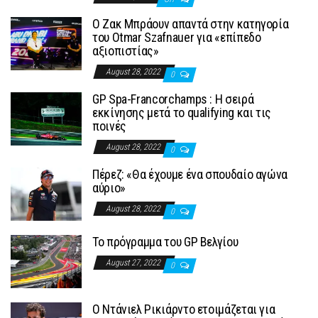
Ο Ζακ Μπράουν απαντά στην κατηγορία
του Otmar Szafnauer για «επίπεδο
αξιοπιστίας»
August 28, 2022
0
GP Spa-Francorchamps : Η σειρά
εκκίνησης μετά το qualifying και τις
ποινές
August 28, 2022
0
Πέρεζ: «Θα έχουμε ένα σπουδαίο αγώνα
αύριο»
August 28, 2022
0
To πρόγραμμα του GP Βελγίου
August 27, 2022
0
Ο Ντάνιελ Ρικιάρντο ετοιμάζεται για