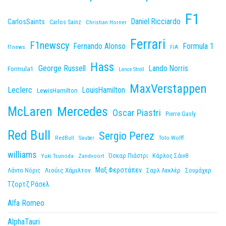
F1
Daniel Ricciardo
CarlosSaints
Carlos Sainz
Christian Horner
Ferrari
F1newscy
Fernando Alonso
Formula 1
f1news
FIA
Hass
George Russell
Lando Norris
Formula1
Lance Stroll
MaxVerstappen
Leclerc
LouisHamilton
LewisHamilton
McLaren
Mercedes
Oscar Piastri
Pierre Gasly
Red Bull
Sergio Perez
RedBull
Toto Wolff
Sauber
williams
Yuki Tsunoda
Zandvoort
Όσκαρ Πιάστρι
Κάρλος Σάινθ
Μαξ Φερστάπεν
Λιούις Χάμιλτον
Λάντο Νόρις
Σαρλ Λεκλέρ
Σουμάχερ
Τζορτζ Ράσελ
Alfa Romeo
AlphaTauri