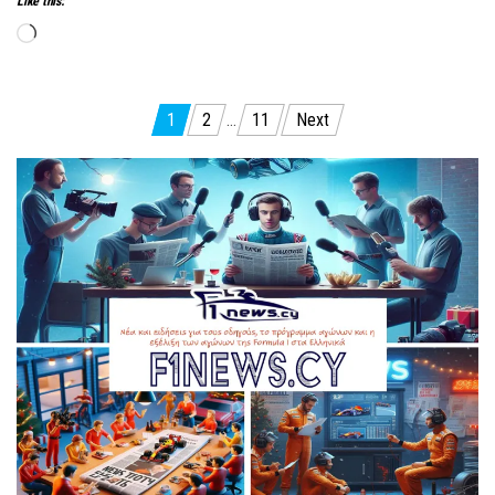
Like this:
Loading…
Posts
1
2
…
11
Next
pagination