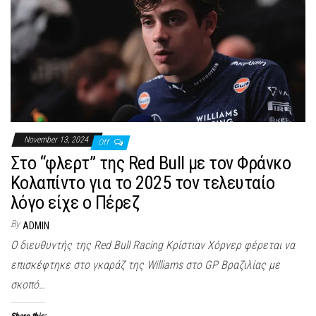
November 13, 2024
Off
Στο “φλερτ” της Red Bull με τον Φράνκο
Κολαπίντο για το 2025 τον τελευταίο
λόγο είχε ο Πέρεζ
By
ADMIN
Ο διευθυντής της Red Bull Racing Κρίστιαν Χόρνερ φέρεται να
επισκέφτηκε στο γκαράζ της Williams στο GP Βραζιλίας με
σκοπό…