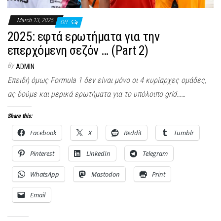
March 13, 2025
Off
2025: εφτά ερωτήματα για την
επερχόμενη σεζόν … (Part 2)
By
ADMIN
Επειδή όμως Formula 1 δεν είναι μόνο οι 4 κυρίαρχες ομάδες,
ας δούμε και μερικά ερωτήματα για το υπόλοιπο grid……
Share this:
Facebook
X
Reddit
Tumblr
Pinterest
LinkedIn
Telegram
WhatsApp
Mastodon
Print
Email