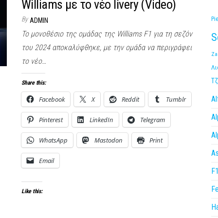
Williams με το νέο livery (Video)
By
Pi
ADMIN
Το μονοθέσιο της ομάδας της Williams F1 για τη σεζόν
S
του 2024 αποκαλύφθηκε, με την ομάδα να περιγράφει
Za
το νέο…
Λι
Τζ
Share this:
A
Facebook
X
Reddit
Tumblr
Al
Pinterest
LinkedIn
Telegram
Al
WhatsApp
Mastodon
Print
As
Email
F
Fe
Like this:
H