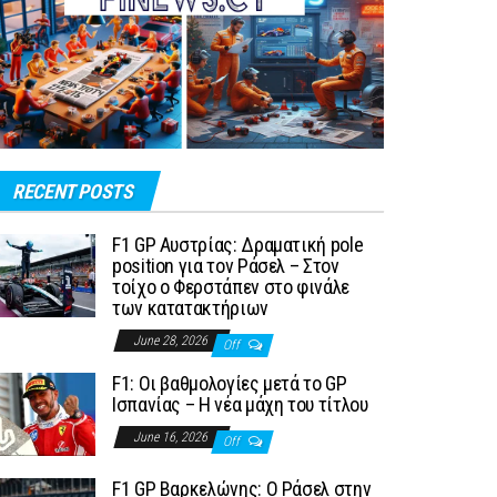
RECENT POSTS
F1 GP Αυστρίας: Δραματική pole
position για τον Ράσελ – Στον
τοίχο ο Φερστάπεν στο φινάλε
των κατατακτήριων
June 28, 2026
Off
F1: Οι βαθμολογίες μετά το GP
Ισπανίας – Η νέα μάχη του τίτλου
June 16, 2026
Off
F1 GP Βαρκελώνης: Ο Ράσελ στην