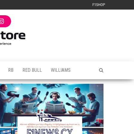
F1SHOP
I
n
s
t
a
g
r
a
m
RB
RED BULL
WILLIAMS