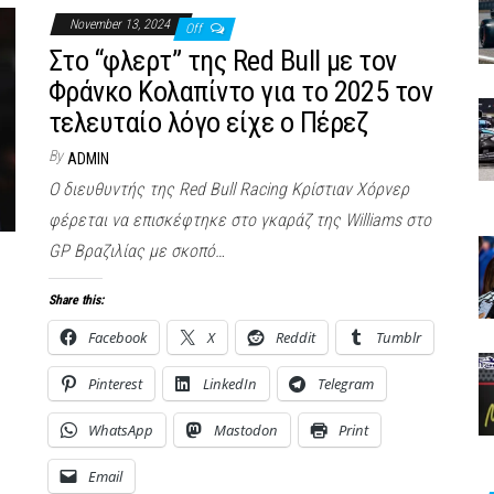
November 13, 2024
Off
Στο “φλερτ” της Red Bull με τον
Φράνκο Κολαπίντο για το 2025 τον
τελευταίο λόγο είχε ο Πέρεζ
By
ADMIN
Ο διευθυντής της Red Bull Racing Κρίστιαν Χόρνερ
φέρεται να επισκέφτηκε στο γκαράζ της Williams στο
GP Βραζιλίας με σκοπό…
Share this:
Facebook
X
Reddit
Tumblr
Pinterest
LinkedIn
Telegram
WhatsApp
Mastodon
Print
Email