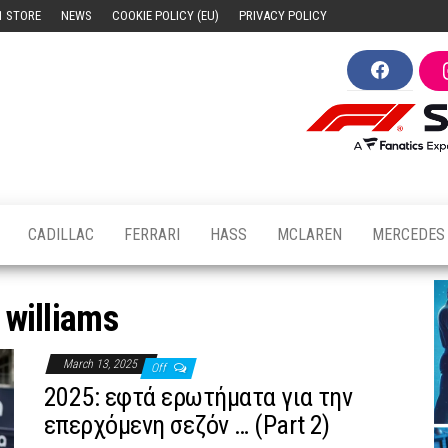
1 STORE
NEWS
COOKIE POLICY (EU)
PRIVACY POLICY
F
F1news.cy
Ο
a
παλμός
c
e
της
b
Formula
o
1 στην
o
Κύπρο
k
CADILLAC
FERRARI
HASS
MCLAREN
MERCEDES
:
williams
March 13, 2025
Off
2025: εφτά ερωτήματα για την
επερχόμενη σεζόν … (Part 2)