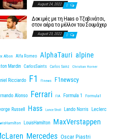
August 24, 2022
0
Δοκιμές με τη Haas o Τζοβινάτσι,
στον αέρα το μέλλον του Σουμάχερ
August 23, 2022
0
AlphaTauri
alpine
Alfa Romeo
ex Albon
ton Mardin
CarlosSaints
Carlos Sainz
Christian Horner
F1
F1newscy
niel Ricciardo
f1news
Ferrari
rnando Alonso
Formula 1
Formula1
FIA
Hass
Leclerc
orge Russell
Lando Norris
Lance Stroll
MaxVerstappen
LouisHamilton
wisHamilton
cLaren
Mercedes
Oscar Piastri