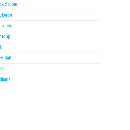
ck Sauber
cLaren
ercedes
otoGp
B
d Bull
EC
lliams