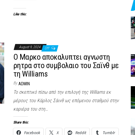
Like this:
August 9, 2024
Off
Ο Μαρκο αποκαλυπτει αγνωστη
ρητρα στο συμβολαιο του Σαϊνθ με
τη Williams
By
ADMIN
Το σκεπτικό πίσω από την επιλογή της Williams εκ
μέρους του Κάρλος Σάινθ ως επόμενου σταθμού στην
καριέρα του στη…
Share this:
Facebook
X
Reddit
Tumblr