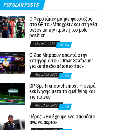
POPULAR POSTS
Ο Φερστάπεν μπήκε φουριόζος
στο GP του Μπαχρέιν και στη νέα
σεζόν με την πρώτη του pole
position
March 2, 2024
Off
Ο Ζακ Μπράουν απαντά στην
κατηγορία του Otmar Szafnauer
για «επίπεδο αξιοπιστίας»
August 28, 2022
0
GP Spa-Francorchamps : Η σειρά
εκκίνησης μετά το qualifying και
τις ποινές
August 28, 2022
0
Πέρεζ: «Θα έχουμε ένα σπουδαίο
αγώνα αύριο»