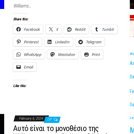
Williams…
Share this:
Facebook
X
Reddit
Tumblr
Pinterest
LinkedIn
Telegram
Al
WhatsApp
Mastodon
Print
As
Email
Da
Like this:
Fe
Ge
Le
February 6, 2024
Off
Αυτό είναι το μονοθέσιο της
M