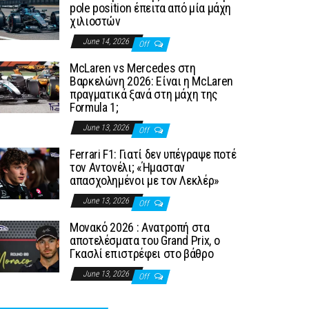
pole position έπειτα από μία μάχη
χιλιοστών
June 14, 2026
Off
McLaren vs Mercedes στη
Βαρκελώνη 2026: Είναι η McLaren
πραγματικά ξανά στη μάχη της
Formula 1;
June 13, 2026
Off
Ferrari F1: Γιατί δεν υπέγραψε ποτέ
τον Αντονέλι; «Ήμασταν
απασχολημένοι με τον Λεκλέρ»
June 13, 2026
Off
Μονακό 2026 : Ανατροπή στα
αποτελέσματα του Grand Prix, ο
Γκασλί επιστρέφει στο βάθρο
June 13, 2026
Off