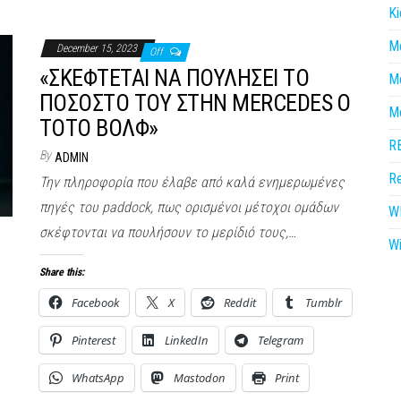
Ki
M
December 15, 2023
Off
«ΣΚΕΦΤΕΤΑΙ ΝΑ ΠΟΥΛΗΣΕΙ ΤΟ
M
ΠΟΣΟΣΤΟ ΤΟΥ ΣΤΗΝ MERCEDES Ο
M
ΤΟΤΟ ΒΟΛΦ»
R
By
ADMIN
Re
Την πληροφορία που έλαβε από καλά ενημερωμένες
πηγές του paddock, πως ορισμένοι μέτοχοι ομάδων
W
σκέφτονται να πουλήσουν το μερίδιό τους,…
Wi
Share this:
Facebook
X
Reddit
Tumblr
Pinterest
LinkedIn
Telegram
WhatsApp
Mastodon
Print