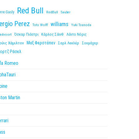
Red Bull
erre Gasly
RedBull
Sauber
ergio Perez
williams
Toto Wolff
Yuki Tsunoda
ndvoort
Όσκαρ Πιάστρι
Κάρλος Σάινθ
Λάντο Νόρις
Μαξ Φερστάπεν
ούις Χάμιλτον
Σαρλ Λεκλέρ
Σουμάχερ
ορτζ Ράσελ
lfa Romeo
phaTauri
pine
ton Martin
1
rrari
ass