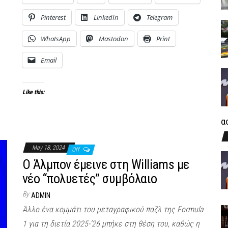
Pinterest
LinkedIn
Telegram
WhatsApp
Mastodon
Print
Email
Like this:
α
May 18, 2024
Off
Ο Άλμπον έμεινε στη Williams με
νέο “πολυετές” συμβόλαιο
By
ADMIN
Άλλο ένα κομμάτι του μεταγραφικού παζλ της Formula
1 για τη διετία 2025-’26 μπήκε στη θέση του, καθώς η