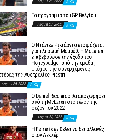
August 28, 2022
0
To πρόγραμμα του GP Βελγίου
August 27, 2022
0
Ο Ντάνιελ Ρικιάρντο ετοιμάζεται
για πληρωμή Μαμούθ. Η McLaren
επιβεβαίωσε την έξοδο του
Honeybadger από την ομαδα ,
στόχος της ο ανερχόμενος
στέρας της Αυστραλίας Piastri
August 25, 2022
0
Ο Daniel Ricciardo θα αποχωρήσει
από τη McLaren στο τέλος της
σεζόν του 2022
August 24, 2022
0
H Ferrari δεν θέλει να δει αλλαγές
στον Λεκλέρ