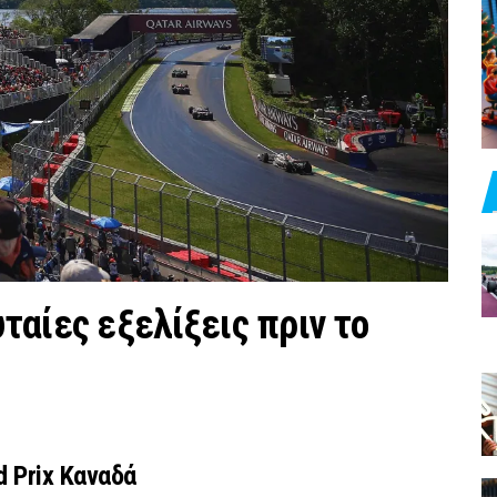
υταίες εξελίξεις πριν το
d Prix Καναδά