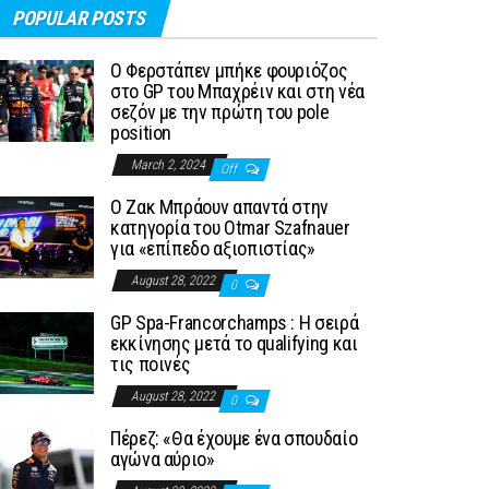
POPULAR POSTS
Ο Φερστάπεν μπήκε φουριόζος
στο GP του Μπαχρέιν και στη νέα
σεζόν με την πρώτη του pole
position
March 2, 2024
Off
Ο Ζακ Μπράουν απαντά στην
κατηγορία του Otmar Szafnauer
για «επίπεδο αξιοπιστίας»
August 28, 2022
0
GP Spa-Francorchamps : Η σειρά
εκκίνησης μετά το qualifying και
τις ποινές
August 28, 2022
0
Πέρεζ: «Θα έχουμε ένα σπουδαίο
αγώνα αύριο»