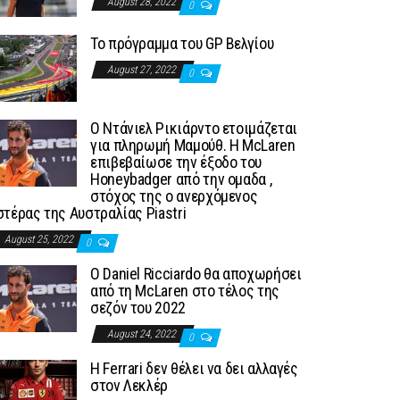
August 28, 2022
0
To πρόγραμμα του GP Βελγίου
August 27, 2022
0
Ο Ντάνιελ Ρικιάρντο ετοιμάζεται
για πληρωμή Μαμούθ. Η McLaren
επιβεβαίωσε την έξοδο του
Honeybadger από την ομαδα ,
στόχος της ο ανερχόμενος
στέρας της Αυστραλίας Piastri
August 25, 2022
0
Ο Daniel Ricciardo θα αποχωρήσει
από τη McLaren στο τέλος της
σεζόν του 2022
August 24, 2022
0
H Ferrari δεν θέλει να δει αλλαγές
στον Λεκλέρ