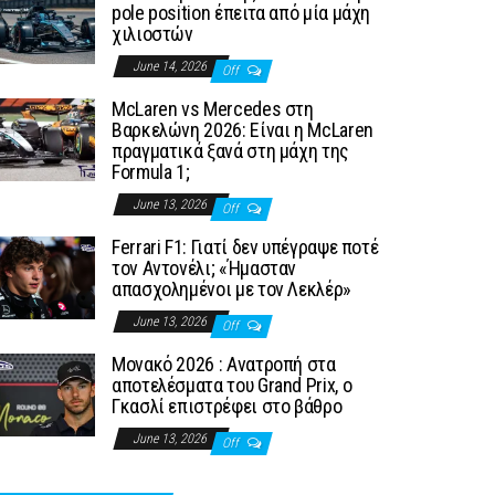
pole position έπειτα από μία μάχη
χιλιοστών
June 14, 2026
Off
McLaren vs Mercedes στη
Βαρκελώνη 2026: Είναι η McLaren
πραγματικά ξανά στη μάχη της
Formula 1;
June 13, 2026
Off
Ferrari F1: Γιατί δεν υπέγραψε ποτέ
τον Αντονέλι; «Ήμασταν
απασχολημένοι με τον Λεκλέρ»
June 13, 2026
Off
Μονακό 2026 : Ανατροπή στα
αποτελέσματα του Grand Prix, ο
Γκασλί επιστρέφει στο βάθρο
June 13, 2026
Off