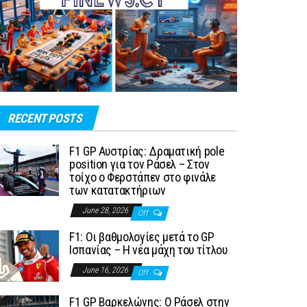
RECENT POSTS
F1 GP Αυστρίας: Δραματική pole
position για τον Ράσελ – Στον
τοίχο ο Φερστάπεν στο φινάλε
των κατατακτήριων
June 28, 2026
Off
F1: Οι βαθμολογίες μετά το GP
Ισπανίας – Η νέα μάχη του τίτλου
June 16, 2026
Off
F1 GP Βαρκελώνης: Ο Ράσελ στην