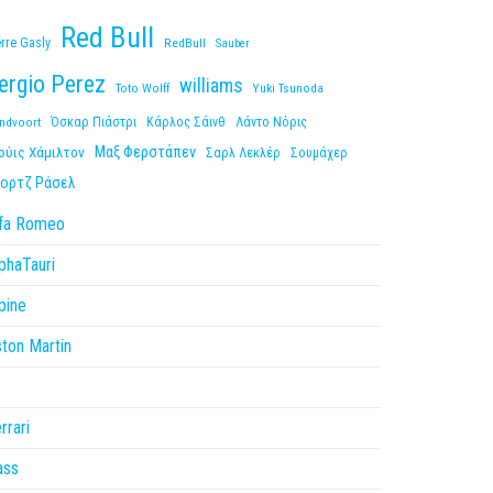
Red Bull
erre Gasly
RedBull
Sauber
ergio Perez
williams
Toto Wolff
Yuki Tsunoda
ndvoort
Όσκαρ Πιάστρι
Κάρλος Σάινθ
Λάντο Νόρις
Μαξ Φερστάπεν
ούις Χάμιλτον
Σαρλ Λεκλέρ
Σουμάχερ
ορτζ Ράσελ
lfa Romeo
phaTauri
pine
ton Martin
1
rrari
ass