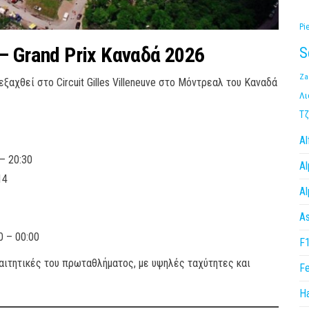
Pi
 Grand Prix Καναδά 2026
S
Za
ξαχθεί στο Circuit Gilles Villeneuve στο Μόντρεαλ του Καναδά
Λι
Τζ
A
– 20:30
Al
14
Al
As
0 – 00:00
F
αιτητικές του πρωταθλήματος, με υψηλές ταχύτητες και
Fe
H