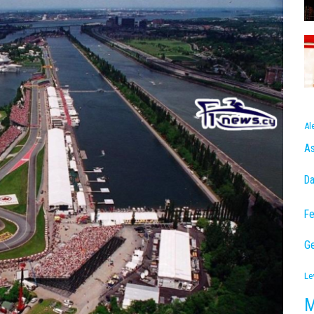
Al
As
Da
Fe
Ge
Le
M