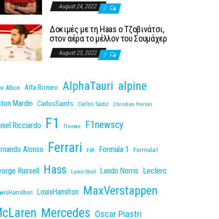
August 24, 2022
0
Δοκιμές με τη Haas o Τζοβινάτσι,
στον αέρα το μέλλον του Σουμάχερ
August 23, 2022
0
AlphaTauri
alpine
Alfa Romeo
ex Albon
ton Mardin
CarlosSaints
Carlos Sainz
Christian Horner
F1
F1newscy
niel Ricciardo
f1news
Ferrari
rnando Alonso
Formula 1
Formula1
FIA
Hass
Leclerc
orge Russell
Lando Norris
Lance Stroll
MaxVerstappen
LouisHamilton
wisHamilton
cLaren
Mercedes
Oscar Piastri