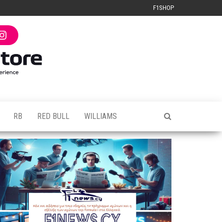
F1SHOP
I
n
s
t
a
g
r
a
m
RB
RED BULL
WILLIAMS