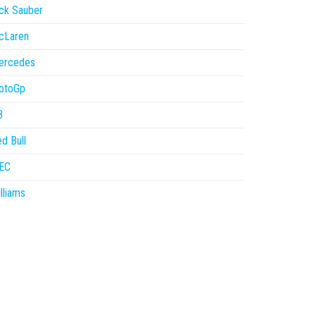
ck Sauber
cLaren
ercedes
otoGp
B
d Bull
EC
lliams