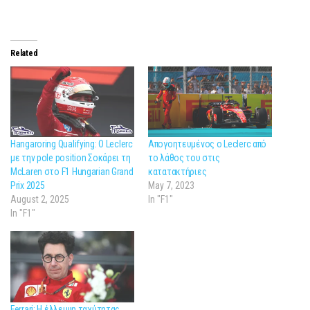
Related
Hangaroring Qualifying: Ο Leclerc
Απογοητευμένος ο Leclerc από
με την pole position Σοκάρει τη
το λάθος του στις
McLaren στο F1 Hungarian Grand
κατατακτήριες
Prix 2025
May 7, 2023
August 2, 2025
In "F1"
In "F1"
Ferrari: Η έλλειψη ταχύτητας