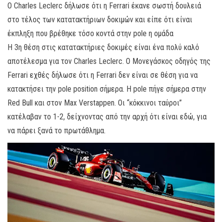
Ο Charles Leclerc δήλωσε ότι η Ferrari έκανε σωστή δουλειά
στο τέλος των κατατακτήριων δοκιμών και είπε ότι είναι
έκπληξη που βρέθηκε τόσο κοντά στην pole η ομάδα
Η 3η θέση στις κατατακτήριες δοκιμές είναι ένα πολύ καλό
αποτέλεσμα για τον Charles Leclerc. Ο Μονεγάσκος οδηγός της
Ferrari εχθές δήλωσε ότι η Ferrari δεν είναι σε θέση για να
κατακτήσει την pole position σήμερα. Η pole πήγε σήμερα στην
Red Bull και στον Max Verstappen. Οι “κόκκινοι ταύροι”
κατέλαβαν το 1-2, δείχνοντας από την αρχή ότι είναι εδώ, για
να πάρει ξανά το πρωτάθλημα.