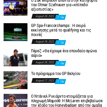
Ο Ζακ Μπράουν απαντά στην κατηγορία
του Otmar Szafnauer για «επίπεδο
αξιοπιστίας»
August 28, 2022
0
GP Spa-Francorchamps : Η σειρά
εκκίνησης μετά το qualifying και τις
ποινές
August 28, 2022
0
Πέρεζ: «Θα έχουμε ένα σπουδαίο αγώνα
αύριο»
August 28, 2022
0
To πρόγραμμα του GP Βελγίου
August 27, 2022
0
Ο Ντάνιελ Ρικιάρντο ετοιμάζεται για
πληρωμή Μαμούθ. Η McLaren επιβεβαίωσε
την έξοδο του Honeybadger από την ομαδα