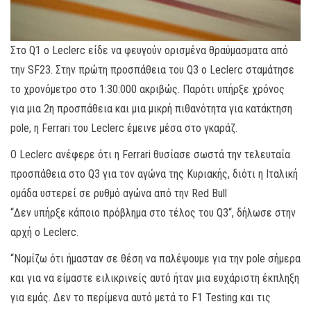
Στο Q1 ο Leclerc είδε να φευγούν ορισμένα θραύμασματα από
την SF23. Στην πρώτη προσπάθεια του Q3 ο Leclerc σταμάτησε
το χρονόμετρο στο 1:30:000 ακριβώς. Παρότι υπήρξε χρόνος
για μια 2η προσπάθεια και μια μικρή πιθανότητα για κατάκτηση
pole, η Ferrari του Leclerc έμεινε μέσα στο γκαράζ.
Ο Leclerc ανέφερε ότι η Ferrari θυσίασε σωστά την τελευταία
προσπάθεια στο Q3 για τον αγώνα της Κυριακής, διότι η Ιταλική
ομάδα υστερεί σε ρυθμό αγώνα από την Red Bull
“Δεν υπήρξε κάποιο πρόβλημα στο τέλος του Q3“, δήλωσε στην
αρχή ο Leclerc.
“Νομίζω ότι ήμασταν σε θέση να παλέψουμε για την pole σήμερα
και για να είμαστε ειλικρινείς αυτό ήταν μια ευχάριστη έκπληξη
για εμάς. Δεν το περίμενα αυτό μετά το F1 Testing και τις