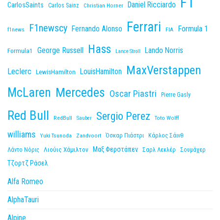
F1
Daniel Ricciardo
CarlosSaints
Carlos Sainz
Christian Horner
Ferrari
F1newscy
Fernando Alonso
Formula 1
f1news
FIA
Hass
George Russell
Lando Norris
Formula1
Lance Stroll
MaxVerstappen
Leclerc
LouisHamilton
LewisHamilton
McLaren
Mercedes
Oscar Piastri
Pierre Gasly
Red Bull
Sergio Perez
RedBull
Toto Wolff
Sauber
williams
Yuki Tsunoda
Zandvoort
Όσκαρ Πιάστρι
Κάρλος Σάινθ
Μαξ Φερστάπεν
Λιούις Χάμιλτον
Λάντο Νόρις
Σαρλ Λεκλέρ
Σουμάχερ
Τζορτζ Ράσελ
Alfa Romeo
AlphaTauri
Alpine