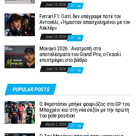
June 13, 2026
Off
Ferrari F1: Γιατί δεν υπέγραψε ποτέ τον
Αντονέλι; «Ήμασταν απασχολημένοι με τον
Λεκλέρ»
June 13, 2026
Off
Μονακό 2026 : Ανατροπή στα
αποτελέσματα του Grand Prix, ο Γκασλί
επιστρέφει στο βάθρο
June 13, 2026
Off
POPULAR POSTS
Ο Φερστάπεν μπήκε φουριόζος στο GP του
Μπαχρέιν και στη νέα σεζόν με την πρώτη
του pole position
March 2, 2024
Off