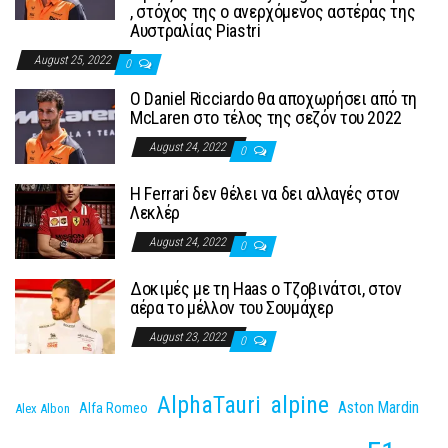
, στόχος της ο ανερχόμενος αστέρας της
Αυστραλίας Piastri
August 25, 2022
0
Ο Daniel Ricciardo θα αποχωρήσει από τη
McLaren στο τέλος της σεζόν του 2022
August 24, 2022
0
H Ferrari δεν θέλει να δει αλλαγές στον
Λεκλέρ
August 24, 2022
0
Δοκιμές με τη Haas o Τζοβινάτσι, στον
αέρα το μέλλον του Σουμάχερ
August 23, 2022
0
AlphaTauri
alpine
Aston Mardin
Alfa Romeo
Alex Albon