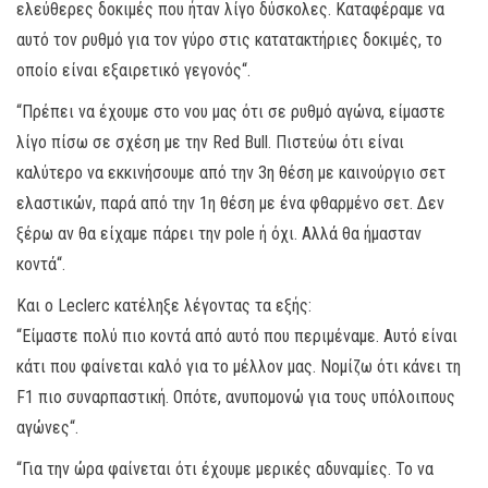
ελεύθερες δοκιμές που ήταν λίγο δύσκολες. Καταφέραμε να
αυτό τον ρυθμό για τον γύρο στις κατατακτήριες δοκιμές, το
οποίο είναι εξαιρετικό γεγονός“.
“Πρέπει να έχουμε στο νου μας ότι σε ρυθμό αγώνα, είμαστε
λίγο πίσω σε σχέση με την Red Bull. Πιστεύω ότι είναι
καλύτερο να εκκινήσουμε από την 3η θέση με καινούργιο σετ
ελαστικών, παρά από την 1η θέση με ένα φθαρμένο σετ. Δεν
ξέρω αν θα είχαμε πάρει την pole ή όχι. Αλλά θα ήμασταν
κοντά“.
Και ο Leclerc κατέληξε λέγοντας τα εξής:
“Είμαστε πολύ πιο κοντά από αυτό που περιμέναμε. Αυτό είναι
κάτι που φαίνεται καλό για το μέλλον μας. Νομίζω ότι κάνει τη
F1 πιο συναρπαστική. Οπότε, ανυπομονώ για τους υπόλοιπους
αγώνες“.
“Για την ώρα φαίνεται ότι έχουμε μερικές αδυναμίες. Το να