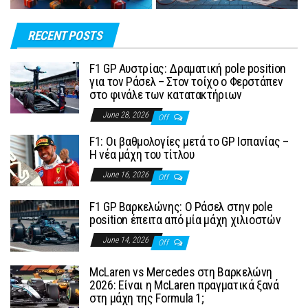
RECENT POSTS
F1 GP Αυστρίας: Δραματική pole position
για τον Ράσελ – Στον τοίχο ο Φερστάπεν
στο φινάλε των κατατακτήριων
June 28, 2026
Off
F1: Οι βαθμολογίες μετά το GP Ισπανίας –
Η νέα μάχη του τίτλου
June 16, 2026
Off
F1 GP Βαρκελώνης: Ο Ράσελ στην pole
position έπειτα από μία μάχη χιλιοστών
June 14, 2026
Off
McLaren vs Mercedes στη Βαρκελώνη
2026: Είναι η McLaren πραγματικά ξανά
στη μάχη της Formula 1;