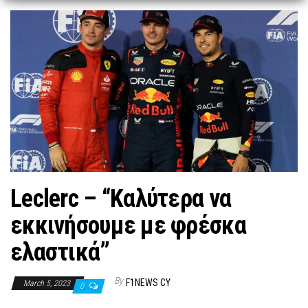
n
Leclerc – “Καλύτερα να
εκκινήσουμε με φρέσκα
ελαστικά”
By
F1NEWS CY
March 5, 2023
0