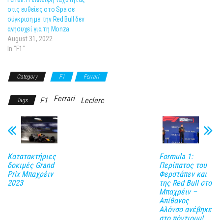
στις ευθείες στο Spa σε
σύγκριση με την Red Bull δεν
ανησυχεί για τη Monza
August 31, 2022
In "F1"
Category
F1
Ferrari
Ferrari
F1
Leclerc
Tags
Κατατακτήριες
Formula 1:
δοκιμές Grand
Περίπατος του
Prix Μπαχρέιν
Φερστάπεν και
2023
της Red Bull στο
Μπαχρέιν –
Απίθανος
Αλόνσο ανέβηκε
στο πόντιουμ!